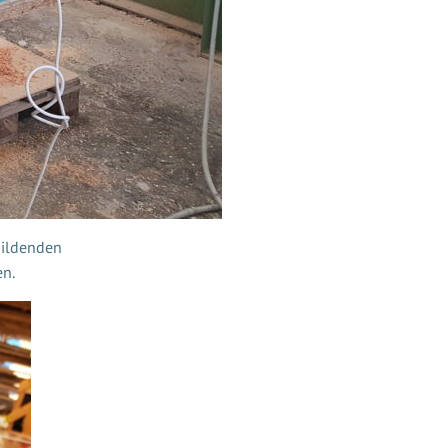
bildenden
en.