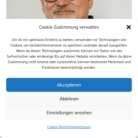
Cookie-Zustimmung verwalten
Um dir ein optimales Erlebnis zu bieten, verwenden wir Technologien wie
Cookies, um Geräteinformationen zu speichern und/oder darauf zuzugreifen.
Wenn du diesen Technologien zustimmst, können wir Daten wie das
Surfverhalten oder eindeutige IDs auf dieser Website verarbeiten. Wenn du deine
Zustimmung nicht erteilst oder zurückziehst, können bestimmte Merkmale und
Funktionen beeinträchtigt werden.
Björn Lefhalm
Akzeptieren
Werkstattleitung
Ablehnen
Einstellungen ansehen
Tel. 02957/98521-22
Cookie-Richtlinie
Impressum
b.lefhalm(a)l-s.nrw