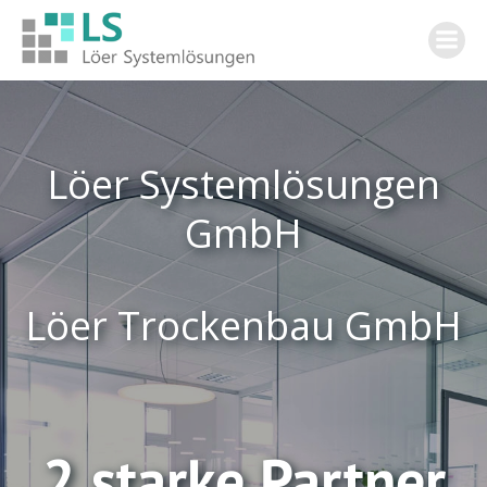
Zum
Inhalt
springen
Löer Systemlösungen
GmbH
Löer Trockenbau GmbH
2 starke Partner