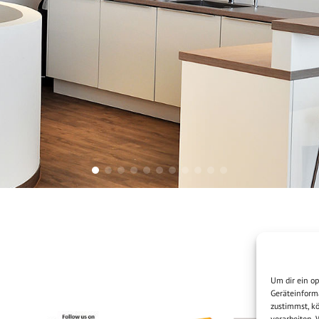
Um dir ein o
Geräteinform
zustimmst, kö
verarbeiten.